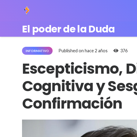
El poder de la Duda
Published on
hace 2 años
376
INFORMATIVO
Escepticismo, 
Cognitiva y Ses
Confirmación