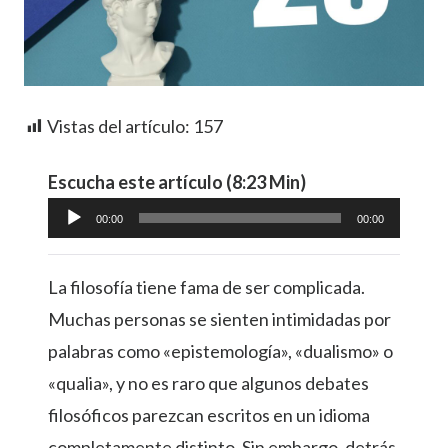
Vistas del artículo:
157
Escucha este artículo (8:23 Min)
Reproductor
00:00
00:00
de
audio
La filosofía tiene fama de ser complicada.
Muchas personas se sienten intimidadas por
palabras como «epistemología», «dualismo» o
«qualia», y no es raro que algunos debates
filosóficos parezcan escritos en un idioma
completamente distinto. Sin embargo, detrás