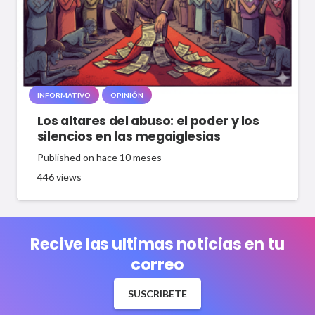
INFORMATIVO
OPINIÓN
Los altares del abuso: el poder y los
silencios en las megaiglesias
Published on
hace 10 meses
446
views
Recive las ultimas noticias en tu
correo
SUSCRIBETE